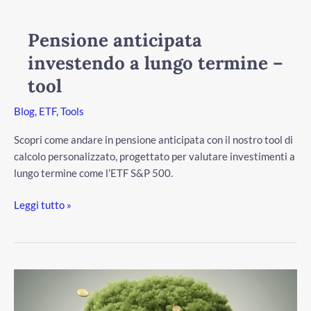
anticipata
investendo
Pensione anticipata
a
investendo a lungo termine –
lungo
termine
tool
–
Blog
,
ETF
,
Tools
tool
Scopri come andare in pensione anticipata con il nostro tool di
calcolo personalizzato, progettato per valutare investimenti a
lungo termine come l’ETF S&P 500.
Leggi tutto »
Introduzione
all’interesse
composto