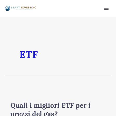
Vai
Mai
al
Men
contenuto
ETF
/disattiva
Quali
i
migliori
Quali i migliori ETF per i
ETF
prezzi del gas?
per