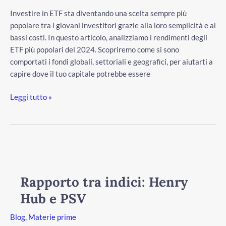
Investire in ETF sta diventando una scelta sempre più
popolare tra i giovani investitori grazie alla loro semplicità e ai
bassi costi. In questo articolo, analizziamo i rendimenti degli
ETF più popolari del 2024. Scopriremo come si sono
comportati i fondi globali, settoriali e geografici, per aiutarti a
capire dove il tuo capitale potrebbe essere
Leggi tutto »
Rapporto
tra
indici:
Rapporto tra indici: Henry
Henry
Hub e PSV
Hub
e
Blog
,
Materie prime
PSV