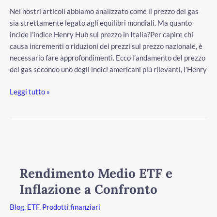
Nei nostri articoli abbiamo analizzato come il prezzo del gas
sia strettamente legato agli equilibri mondiali. Ma quanto
incide l’indice Henry Hub sul prezzo in Italia?Per capire chi
causa incrementi o riduzioni dei prezzi sul prezzo nazionale, è
necessario fare approfondimenti. Ecco l’andamento del prezzo
del gas secondo uno degli indici americani più rilevanti, l’Henry
Leggi tutto »
Rendimento
Medio
ETF
Rendimento Medio ETF e
e
Inflazione a Confronto
Inflazione
a
Blog
,
ETF
,
Prodotti finanziari
Confronto