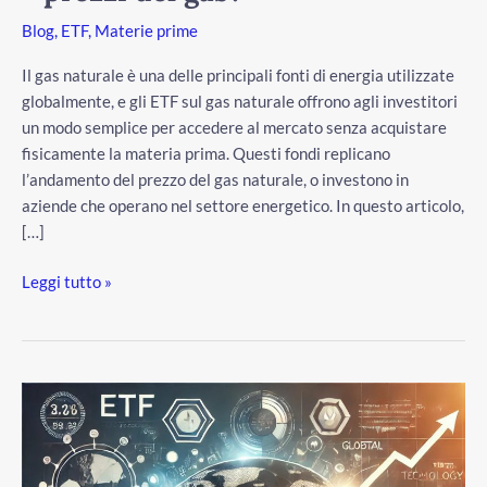
i
Blog
,
ETF
,
Materie prime
prezzi
del
Il gas naturale è una delle principali fonti di energia utilizzate
gas?
globalmente, e gli ETF sul gas naturale offrono agli investitori
un modo semplice per accedere al mercato senza acquistare
fisicamente la materia prima. Questi fondi replicano
l’andamento del prezzo del gas naturale, o investono in
aziende che operano nel settore energetico. In questo articolo,
[…]
/disattiva
Leggi tutto »
Il
nostro
portafoglio
ETF