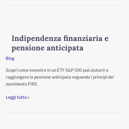
Indipendenza
finanziaria
e
Indipendenza finanziaria e
pensione
pensione anticipata
anticipata
Blog
Scopri come investire in un ETF S&P 500 può aiutarti a
raggiungere la pensione anticipata seguendo i principi del
movimento FIRE.
Leggi tutto »
Pensione