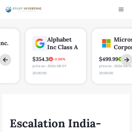
Vai
Mai
al
Men
contenuto
Alphabet
Microsoft
Inc Class A
Corporation
$354.3
$499.99
-0.96%
0.03%
price on - 2026-08-07
price on - 2026-08-07
20:00:00
20:00:00
/disattiva
Escalation India-