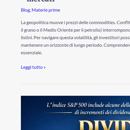
gli
eventi
Blog
,
Materie prime
muovono
La geopolitica muove i prezzi delle commodities. Conflit
i
il grano o il Medio Oriente per il petrolio) interrompon
mercati
listini. Per navigare questa volatilità, gli investitori p
mantenere un orizzonte di lungo periodo. Comprendere
essenziale.
Leggi tutto »
Record
di
Dividendi
dell’S&P
500