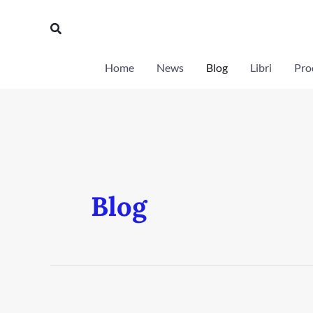
Vai
Cerca
al
contenuto
Home
News
Blog
Libri
Prod
Blog
Tensioni