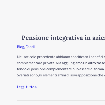
Pensione
integrativa
in
Pensione integrativa in azie
azienda.
La
Blog
,
Fondi
soluzione
Nell’articolo precedente abbiamo specificato i benefici 
giusta!
complementare privata. Ma aggiungiamo un altro tassello
fondo di pensione complementare può essere di forma pri
Svariati sono gli elementi affini di sovrapposizione che va
Leggi tutto »