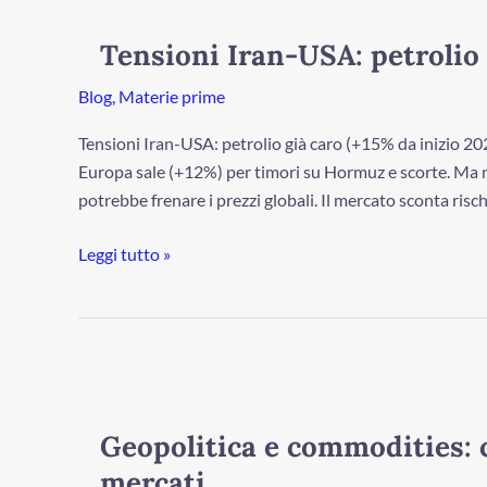
Iran-
USA:
Tensioni Iran-USA: petrolio 
petrolio
già
Blog
,
Materie prime
caro,
Tensioni Iran-USA: petrolio già caro (+15% da inizio 20
gas
Europa sale (+12%) per timori su Hormuz e scorte. Ma 
ancora
potrebbe frenare i prezzi globali. Il mercato sconta rischi
a
sconto
Leggi tutto »
Geopolitica
e
commodities:
Geopolitica e commodities: 
come
mercati