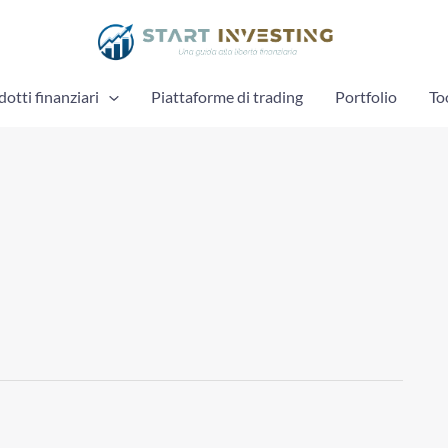
otti finanziari
Piattaforme di trading
Portfolio
To