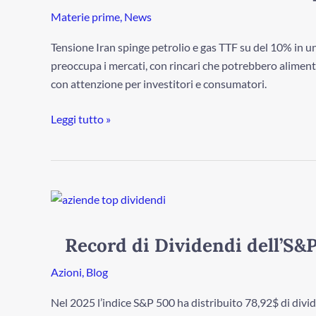
petrolio
Materie prime
,
News
e
Tensione Iran spinge petrolio e gas TTF su del 10% in un
gas
preoccupa i mercati, con rincari che potrebbero aliment
in
con attenzione per investitori e consumatori.
forte
rialzo
Leggi tutto »
Record
di
Dividendi
Record di Dividendi dell’S&
dell’S&P
500
Azioni
,
Blog
nel
Nel 2025 l’indice S&P 500 ha distribuito 78,92$ di divi
2025