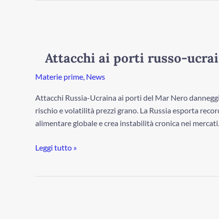
Attacchi
ai
porti
Attacchi ai porti russo-ucrai
russo-
ucraini:
Materie prime
,
News
e
Attacchi Russia-Ucraina ai porti del Mar Nero danneggi
il
rischio e volatilità prezzi grano. La Russia esporta rec
prezzo
alimentare globale e crea instabilità cronica nei mercati
del
grano?
Leggi tutto »
Fragilità
energetica: