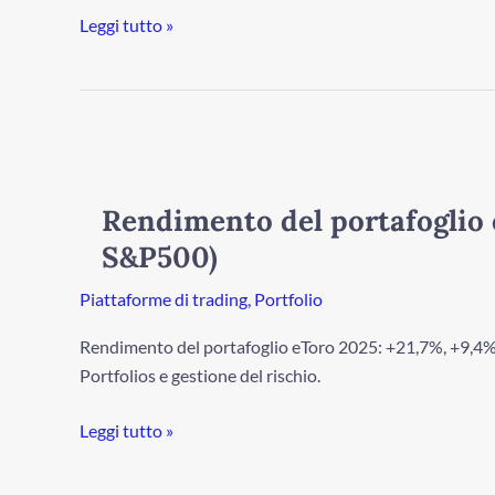
Leggi tutto »
Rendimento
del
portafoglio
Rendimento del portafoglio 
eToro
S&P500)
2025:
+21,7%
Piattaforme di trading
,
Portfolio
(+9,4%
Rendimento del portafoglio eToro 2025: +21,7%, +9,4% s
su
Portfolios e gestione del rischio.
S&P500)
Leggi tutto »