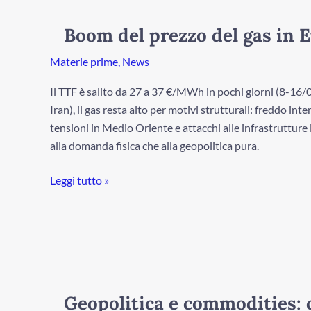
del
prezzo
Boom del prezzo del gas in E
del
gas
Materie prime
,
News
in
Il TTF è salito da 27 a 37 €/MWh in pochi giorni (8-16/0
Europa!
Iran), il gas resta alto per motivi strutturali: freddo int
Spiegazioni
tensioni in Medio Oriente e attacchi alle infrastrutture 
e
alla domanda fisica che alla geopolitica pura.
sviluppi
Leggi tutto »
Geopolitica
e
commodities:
Geopolitica e commodities: 