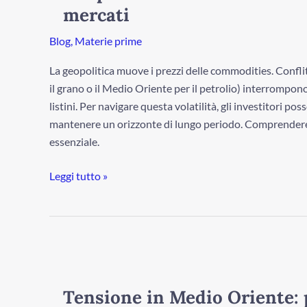
come
mercati
gli
eventi
Blog
,
Materie prime
muovono
La geopolitica muove i prezzi delle commodities. Conflit
i
il grano o il Medio Oriente per il petrolio) interrompon
mercati
listini. Per navigare questa volatilità, gli investitori p
mantenere un orizzonte di lungo periodo. Comprendere
essenziale.
Leggi tutto »
Tensione
in
Medio
Tensione in Medio Oriente: p
Oriente: