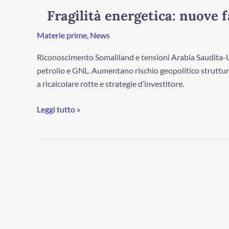
nuove
Fragilità energetica: nuove 
faglie
nel
Materie prime
,
News
Mar
Riconoscimento Somaliland e tensioni Arabia Saudita-UA
Rosso
petrolio e GNL. Aumentano rischio geopolitico struttura
a ricalcolare rotte e strategie d’investitore.
Leggi tutto »