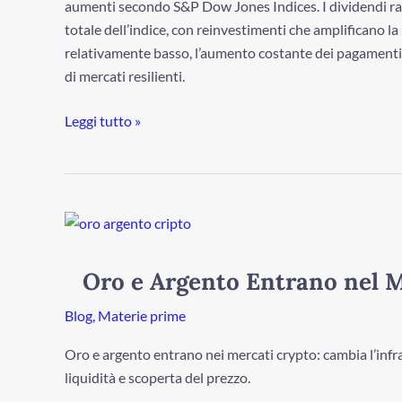
aumenti secondo S&P Dow Jones Indices. I dividendi r
totale dell’indice, con reinvestimenti che amplificano l
relativamente basso, l’aumento costante dei pagamenti rif
di mercati resilienti.
Leggi tutto »
Oro
e
Argento
Oro e Argento Entrano nel 
Entrano
nel
Blog
,
Materie prime
Mercato
Oro e argento entrano nei mercati crypto: cambia l’infras
Crypto
liquidità e scoperta del prezzo.