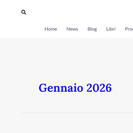
Vai
Cerca
al
contenuto
Home
News
Blog
Libri
Prod
Gennaio 2026
Boom