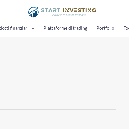
otti finanziari
Piattaforme di trading
Portfolio
To