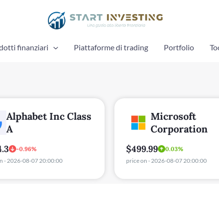
otti finanziari
Piattaforme di trading
Portfolio
To
Alphabet Inc Class
Microsoft
A
Corporation
.3
$499.99
-0.96%
0.03%
on - 2026-08-07 20:00:00
price on - 2026-08-07 20:00:00