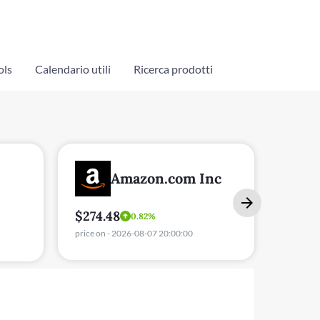
ols
Calendario utili
Ricerca prodotti
Amazon.com Inc
$274.48
$592.
0.82%
price on - 2026-08-07 20:00:00
price on