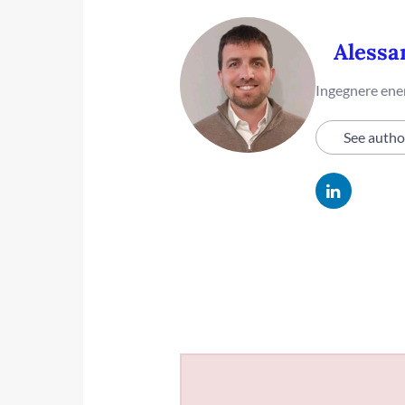
Alessa
Ingegnere ener
See autho