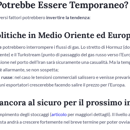
 Potrebbe Essere Temporaneo?
versi fattori potrebbero
invertire la tendenza
:
olitiche in Medio Oriente ed Euro
e
potrebbero interrompere i flussi di gas. Lo stretto di Hormuz (d
ente) e il Turkstream (punto di passaggio del gas russo verso l’Eur
sione nel porto dell’Iran sarà sicuramente una casualità. Ma la te
è allarmante, se non sospetta;
e russe
: nel caso le tensioni commerciali salissero e venisse prevar
cuni esportatori crescerebbe facendo salire il prezzo per l’Europa.
ancora al sicuro per il prossimo 
iempimento degli stoccaggi (
articolo
per maggiori dettagli). Il livello 
esta andrà a crescere fortemente nel breve termine per poter ovviar