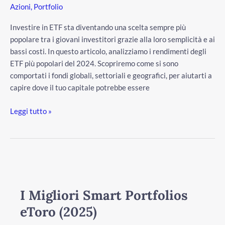
Azioni
,
Portfolio
Investire in ETF sta diventando una scelta sempre più
popolare tra i giovani investitori grazie alla loro semplicità e ai
bassi costi. In questo articolo, analizziamo i rendimenti degli
ETF più popolari del 2024. Scopriremo come si sono
comportati i fondi globali, settoriali e geografici, per aiutarti a
capire dove il tuo capitale potrebbe essere
Leggi tutto »
I
Migliori
Smart
I Migliori Smart Portfolios
Portfolios
eToro (2025)
eToro
(2025)