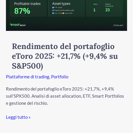
+21,7%
(+9,4%
su
S&P500)
Rendimento del portafoglio
eToro 2025: +21,7% (+9,4% su
S&P500)
/disattiva
Piattaforme di trading
,
Portfolio
Rendimento del portafoglio eToro 2025: +21,7%, +9,4%
sull’SPX500. Analisi di asset allocation, ETF, Smart Portfolios
e gestione del rischio.
Leggi tutto »