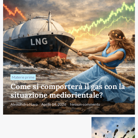
Materie prime
Come si comporterà il gas con la
situazione mediorientale?
Alessandro Nava
Aprile 14, 2026
Nessun commento