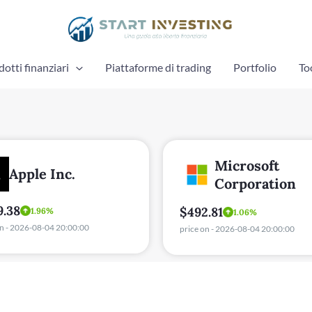
otti finanziari
Piattaforme di trading
Portfolio
To
Microsoft
Amazon.com I
Corporation
$277.42
.81
-2.32%
1.06%
price on - 2026-08-04 20:00:00
on - 2026-08-04 20:00:00