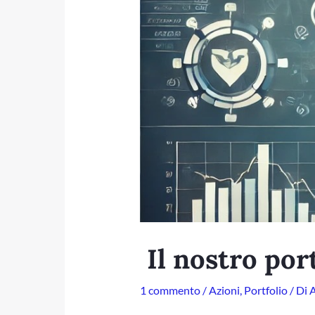
Il nostro por
1 commento
/
Azioni
,
Portfolio
/ Di