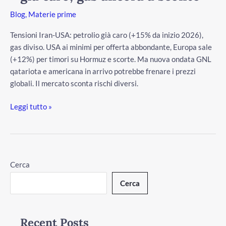
caro,
Blog
,
Materie prime
gas
ancora
Tensioni Iran-USA: petrolio già caro (+15% da inizio 2026),
a
gas diviso. USA ai minimi per offerta abbondante, Europa sale
sconto
(+12%) per timori su Hormuz e scorte. Ma nuova ondata GNL
qatariota e americana in arrivo potrebbe frenare i prezzi
globali. Il mercato sconta rischi diversi.
Leggi tutto »
/disattiva
Cerca
Cerca
Recent Posts