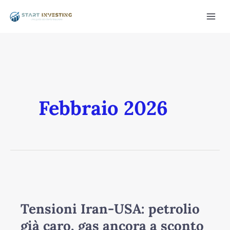
Vai
Mai
al
Men
contenuto
Febbraio 2026
/disattiva
Tensioni
Iran-
USA:
Tensioni Iran-USA: petrolio
petrolio
già caro, gas ancora a sconto
già