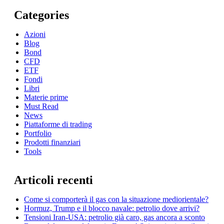
Categories
Azioni
Blog
Bond
CFD
ETF
Fondi
Libri
Materie prime
Must Read
News
Piattaforme di trading
Portfolio
Prodotti finanziari
Tools
Articoli recenti
Come si comporterà il gas con la situazione mediorientale?
Hormuz, Trump e il blocco navale: petrolio dove arrivi?
Tensioni Iran-USA: petrolio già caro, gas ancora a sconto