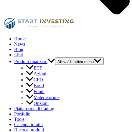
Home
News
Blog
Libri
Prodotti finanziari
Attiva/disattiva menu
ETF
Azioni
CFD
Bond
Fondi
Materie prime
Opzioni
Piattaforme di trading
Portfolio
Tools
Calendario utili
Ricerca prodotti