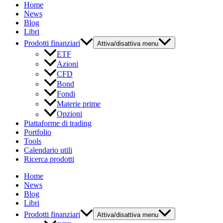
Home
News
Blog
Libri
Prodotti finanziari
Attiva/disattiva menu
ETF
Azioni
CFD
Bond
Fondi
Materie prime
Opzioni
Piattaforme di trading
Portfolio
Tools
Calendario utili
Ricerca prodotti
Home
News
Blog
Libri
Prodotti finanziari
Attiva/disattiva menu