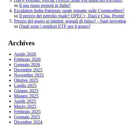
Gas e Petrolio: Perché i Prezzi Sono Più Bassi del Previsto?
su
Il gas russo tornerà in Italia?
Escalation India-Pakistan: quale impatto sulle Commodities?
su
Il prezzo del petrolio risale? OPEC+, Dazi e Cina. Pronti!
Prezzo del grano ai minimi: segnali di rialzo? - Start investing
su
Quali sono i migliori ETF per il grano?
Archives
Aprile 2026
Febbraio 2026
Gennaio 2026
Dicembre 2025
Novembre 2025
Ottobre 2025
Luglio 2025
Giugno 2025
Maggio 2025
Aprile 2025
Marzo 2025
Febbraio 2025
Gennaio 2025
Dicembre 2024