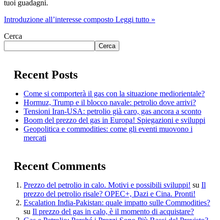
tuoi guadagni.
Introduzione all’interesse composto
Leggi tutto »
Cerca
Cerca
Recent Posts
Come si comporterà il gas con la situazione mediorientale?
Hormuz, Trump e il blocco navale: petrolio dove arrivi?
Tensioni Iran-USA: petrolio già caro, gas ancora a sconto
Boom del prezzo del gas in Europa! Spiegazioni e sviluppi
Geopolitica e commodities: come gli eventi muovono i
mercati
Recent Comments
Prezzo del petrolio in calo. Motivi e possibili sviluppi!
su
Il
prezzo del petrolio risale? OPEC+, Dazi e Cina. Pronti!
Escalation India-Pakistan: quale impatto sulle Commodities?
su
Il prezzo del gas in calo, è il momento di acquistare?