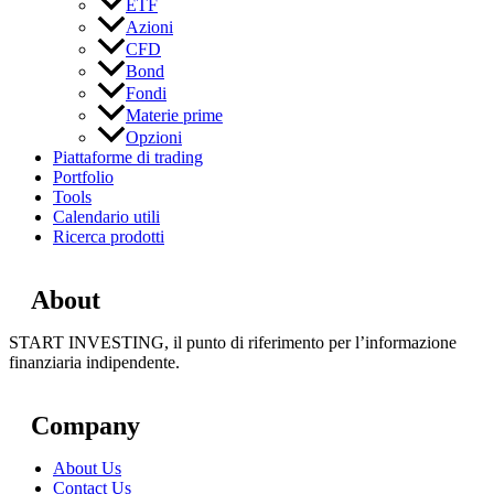
ETF
Azioni
CFD
Bond
Fondi
Materie prime
Opzioni
Piattaforme di trading
Portfolio
Tools
Calendario utili
Ricerca prodotti
About
START INVESTING, il punto di riferimento per l’informazione
finanziaria indipendente.
Company
About Us
Contact Us