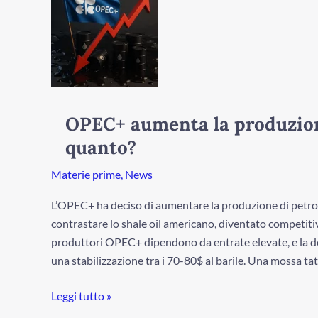
aumenta
la
produzione:
petrolio
giù!
Ma
per
OPEC+ aumenta la produzione
quanto?
quanto?
Materie prime
,
News
L’OPEC+ ha deciso di aumentare la produzione di petrolio
contrastare lo shale oil americano, diventato competitivo
produttori OPEC+ dipendono da entrate elevate, e la do
una stabilizzazione tra i 70-80$ al barile. Una mossa tatt
Leggi tutto »