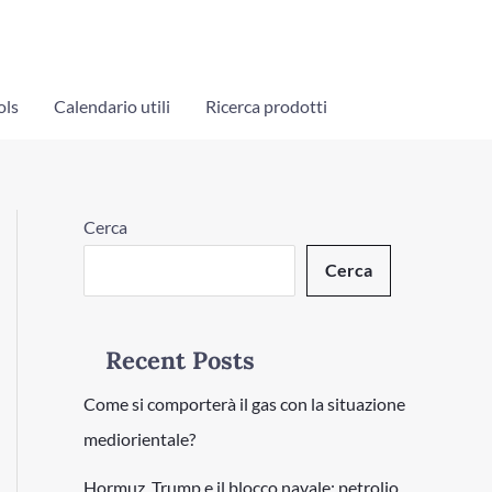
ols
Calendario utili
Ricerca prodotti
Cerca
Cerca
Recent Posts
Come si comporterà il gas con la situazione
mediorientale?
Hormuz, Trump e il blocco navale: petrolio