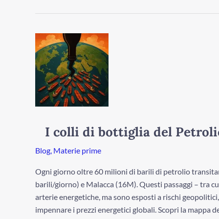
I
colli
di
bottiglia
del
Petrolio:
rischi
e
I colli di bottiglia del Petrol
geopolitica
Blog
,
Materie prime
Ogni giorno oltre 60 milioni di barili di petrolio trans
barili/giorno) e Malacca (16M). Questi passaggi – tra 
arterie energetiche, ma sono esposti a rischi geopolitici
impennare i prezzi energetici globali. Scopri la mappa de