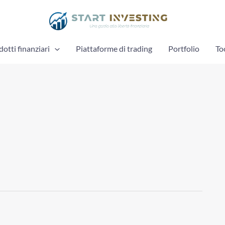
otti finanziari
Piattaforme di trading
Portfolio
To