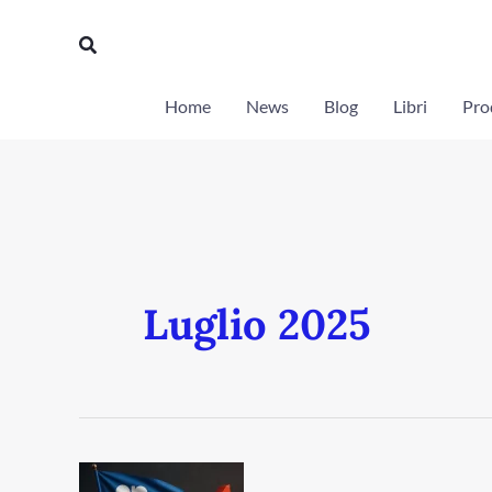
Vai
Cerca
al
contenuto
Home
News
Blog
Libri
Prod
Luglio 2025
OPEC+