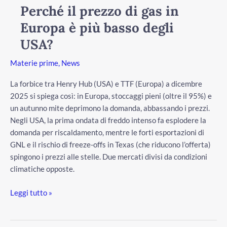
prezzo
Perché il prezzo di gas in
di
Europa è più basso degli
gas
in
USA?
Europa
Materie prime
,
News
è
più
La forbice tra Henry Hub (USA) e TTF (Europa) a dicembre
basso
2025 si spiega così: in Europa, stoccaggi pieni (oltre il 95%) e
degli
un autunno mite deprimono la domanda, abbassando i prezzi.
USA?
Negli USA, la prima ondata di freddo intenso fa esplodere la
domanda per riscaldamento, mentre le forti esportazioni di
GNL e il rischio di freeze-offs in Texas (che riducono l’offerta)
spingono i prezzi alle stelle. Due mercati divisi da condizioni
climatiche opposte.
Leggi tutto »