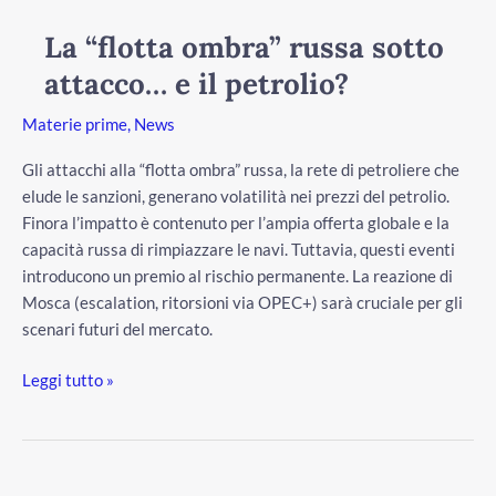
“flotta
ombra”
La “flotta ombra” russa sotto
russa
attacco… e il petrolio?
sotto
attacco…
Materie prime
,
News
e
il
Gli attacchi alla “flotta ombra” russa, la rete di petroliere che
petrolio?
elude le sanzioni, generano volatilità nei prezzi del petrolio.
Finora l’impatto è contenuto per l’ampia offerta globale e la
capacità russa di rimpiazzare le navi. Tuttavia, questi eventi
introducono un premio al rischio permanente. La reazione di
Mosca (escalation, ritorsioni via OPEC+) sarà cruciale per gli
scenari futuri del mercato.
Leggi tutto »
Calo