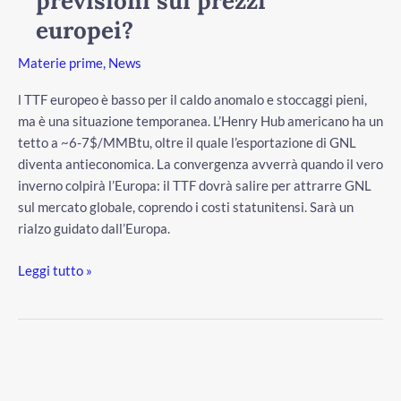
previsioni sui prezzi
sui
europei?
prezzi
Materie prime
,
News
europei?
l TTF europeo è basso per il caldo anomalo e stoccaggi pieni,
ma è una situazione temporanea. L’Henry Hub americano ha un
tetto a ~6-7$/MMBtu, oltre il quale l’esportazione di GNL
diventa antieconomica. La convergenza avverrà quando il vero
inverno colpirà l’Europa: il TTF dovrà salire per attrarre GNL
sul mercato globale, coprendo i costi statunitensi. Sarà un
rialzo guidato dall’Europa.
Leggi tutto »
Perché
il