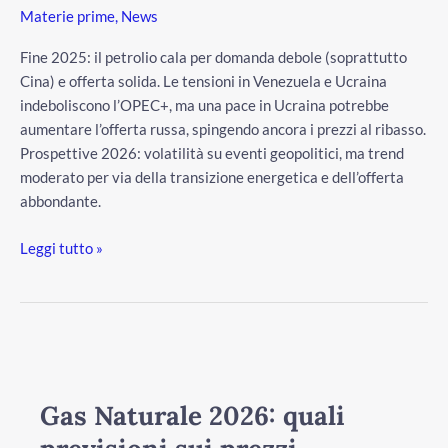
e
Materie prime
,
News
scenari
futuri
Fine 2025: il petrolio cala per domanda debole (soprattutto
Cina) e offerta solida. Le tensioni in Venezuela e Ucraina
indeboliscono l’OPEC+, ma una pace in Ucraina potrebbe
aumentare l’offerta russa, spingendo ancora i prezzi al ribasso.
Prospettive 2026: volatilità su eventi geopolitici, ma trend
moderato per via della transizione energetica e dell’offerta
abbondante.
Leggi tutto »
Gas
Naturale
2026:
Gas Naturale 2026: quali
quali
previsioni