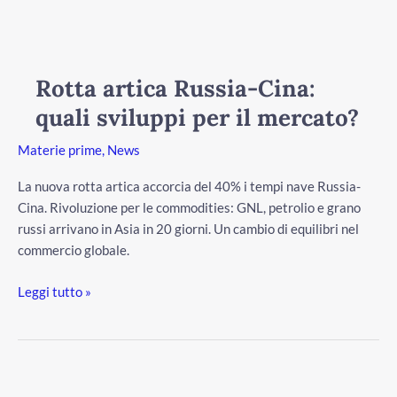
Rotta
artica
Russia-
Rotta artica Russia-Cina:
Cina:
quali sviluppi per il mercato?
quali
sviluppi
Materie prime
,
News
per
il
La nuova rotta artica accorcia del 40% i tempi nave Russia-
mercato?
Cina. Rivoluzione per le commodities: GNL, petrolio e grano
russi arrivano in Asia in 20 giorni. Un cambio di equilibri nel
commercio globale.
Leggi tutto »
Il