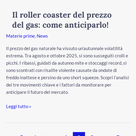
roller
coaster
Il roller coaster del prezzo
del
del gas: come anticiparlo!
prezzo
del
Materie prime
,
News
gas:
come
Il prezzo del gas naturale ha vissuto un’autunnale volatilità
anticiparlo!
estrema. Tra agosto e ottobre 2025, si sono susseguiti crolli e
picchi. I ribassi, guidati da autunno mite e stoccaggi record, si
sono scontrati con risalite violente causate da ondate di
freddo inattese e persino da uno short squeeze. Scopri l’analisi
dei tre movimenti chiave e i fattori da monitorare per
anticipare il futuro del mercato.
Leggi tutto »