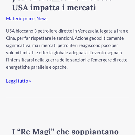
USA
USA impatta i mercati
impatta
Materie prime
,
News
i
mercati
USA bloccano 3 petroliere dirette in Venezuela, legate a Iran e
Cina, per far rispettare le sanzioni. Azione geopoliticamente
significativa, ma i mercati petroliferi reagiscono poco per
volumi limitati e offerta globale adeguata. L’evento segnala
l’intensificarsi della guerra delle sanzioni e l’emergere di rotte
energetiche parallele e opache.
/disattiva
Leggi tutto »
I
“Re
Magi”
I “Re Magi” che soppiantano
che