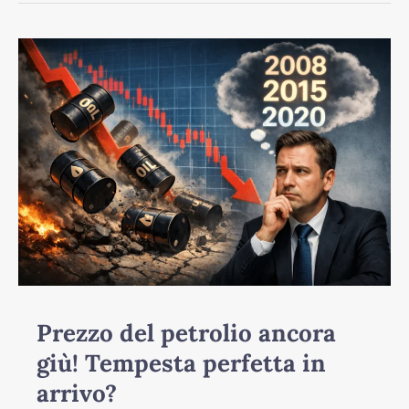
Prezzo
del
petrolio
ancora
giù!
Tempesta
perfetta
in
arrivo?
Prezzo del petrolio ancora
giù! Tempesta perfetta in
arrivo?