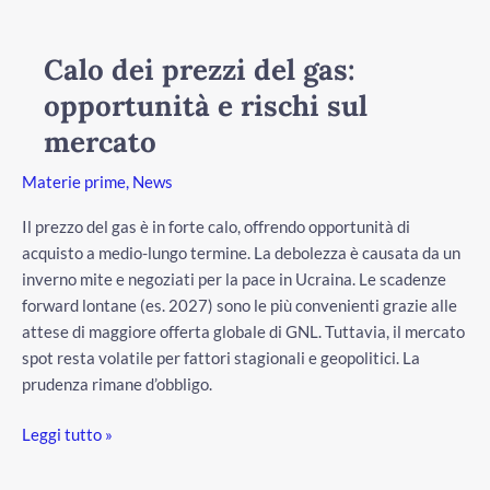
dei
prezzi
Calo dei prezzi del gas:
del
opportunità e rischi sul
gas:
opportunità
mercato
e
Materie prime
,
News
rischi
sul
Il prezzo del gas è in forte calo, offrendo opportunità di
mercato
acquisto a medio-lungo termine. La debolezza è causata da un
inverno mite e negoziati per la pace in Ucraina. Le scadenze
forward lontane (es. 2027) sono le più convenienti grazie alle
attese di maggiore offerta globale di GNL. Tuttavia, il mercato
spot resta volatile per fattori stagionali e geopolitici. La
prudenza rimane d’obbligo.
Leggi tutto »