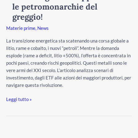
le petromonarchie del
soppiantano
le
greggio!
petromonarchie
Materie prime
,
News
del
greggio!
La transizione energetica sta scatenando una corsa globale a
litio, rame e cobalto, i nuovi “petroli”. Mentre la domanda
esplode (rame a deficit, litio +500%), l’offerta è concentrata in
pochi paesi, creando rischi geopolitici. Questi metalli sono le
vere armi del XXI secolo. L’articolo analizza scenari di
investimento, dagli ETF alle azioni dei maggiori produttori, per
navigare questa rivoluzione.
Leggi tutto »
La