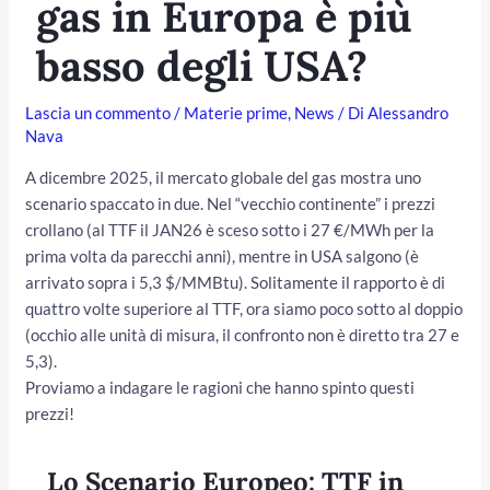
gas in Europa è più
basso degli USA?
Lascia un commento
/
Materie prime
,
News
/ Di
Alessandro
Nava
A dicembre 2025, il mercato globale del gas mostra uno
scenario spaccato in due. Nel “vecchio continente” i prezzi
crollano (al TTF il JAN26 è sceso sotto i 27 €/MWh per la
prima volta da parecchi anni), mentre in USA salgono (è
/disattiva
arrivato sopra i 5,3 $/MMBtu). Solitamente il rapporto è di
quattro volte superiore al TTF, ora siamo poco sotto al doppio
(occhio alle unità di misura, il confronto non è diretto tra 27 e
5,3).
Proviamo a indagare le ragioni che hanno spinto questi
prezzi!
Lo Scenario Europeo: TTF in