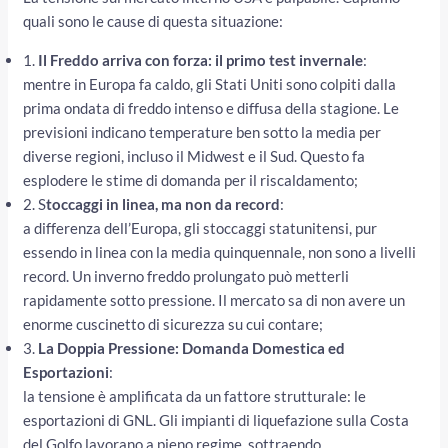
quali sono le cause di questa situazione:
1.
Il Freddo arriva con forza: il primo test invernale
:
mentre in Europa fa caldo, gli Stati Uniti sono colpiti dalla
prima ondata di freddo intenso e diffusa della stagione. Le
previsioni indicano temperature ben sotto la media per
diverse regioni, incluso il Midwest e il Sud. Questo fa
esplodere le stime di domanda per il riscaldamento;
2. S
toccaggi in linea, ma non da record
:
a differenza dell’Europa, gli stoccaggi statunitensi, pur
essendo in linea con la media quinquennale, non sono a livelli
record. Un inverno freddo prolungato può metterli
rapidamente sotto pressione. Il mercato sa di non avere un
enorme cuscinetto di sicurezza su cui contare;
3.
La Doppia Pressione: Domanda Domestica ed
Esportazioni
:
la tensione è amplificata da un fattore strutturale: le
esportazioni di GNL. Gli impianti di liquefazione sulla Costa
del Golfo lavorano a pieno regime, sottraendo