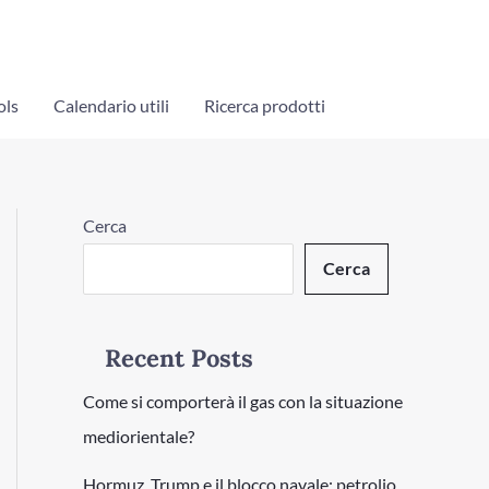
ols
Calendario utili
Ricerca prodotti
Cerca
Cerca
Recent Posts
Come si comporterà il gas con la situazione
mediorientale?
Hormuz, Trump e il blocco navale: petrolio