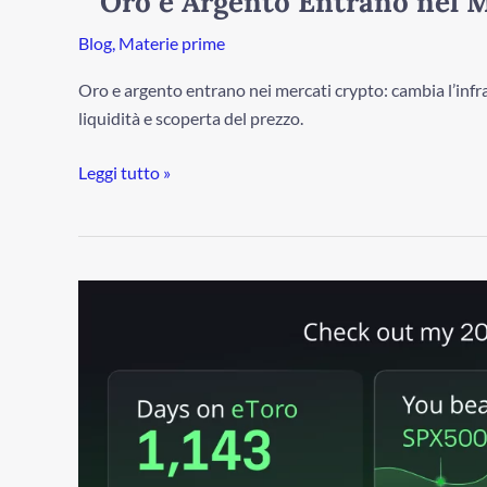
Oro e Argento Entrano nel 
Blog
,
Materie prime
Oro e argento entrano nei mercati crypto: cambia l’infras
liquidità e scoperta del prezzo.
Leggi tutto »
Rendimento
del
portafoglio
eToro
2025:
+21,7%
(+9,4%