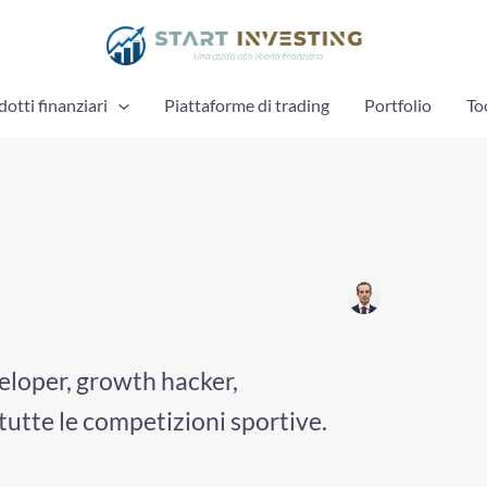
otti finanziari
Piattaforme di trading
Portfolio
To
loper, growth hacker,
tutte le competizioni sportive.