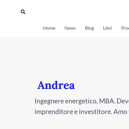
Vai
Cerca
al
contenuto
Home
News
Blog
Libri
Prod
Andrea
Ingegnere energetico, MBA. Deve
imprenditore e investitore. Amo 