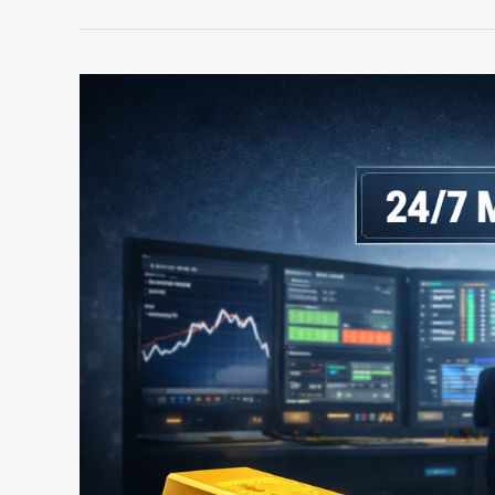
Oro
e
Argento
Entrano
nel
Mercato
Crypto