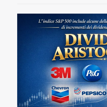
Record
di
Dividendi
dell’S&P
500
nel
2025