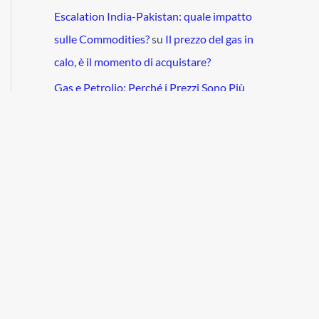
Escalation India-Pakistan: quale impatto
sulle Commodities?
su
Il prezzo del gas in
calo, è il momento di acquistare?
Gas e Petrolio: Perché i Prezzi Sono Più
Bassi del Previsto?
su
Il gas russo tornerà in
Italia?
Escalation India-Pakistan: quale impatto
sulle Commodities?
su
Il prezzo del petrolio
risale? OPEC+, Dazi e Cina. Pronti!
Prezzo del grano ai minimi: segnali di rialzo?
- Start investing
su
Quali sono i migliori ETF
per il grano?