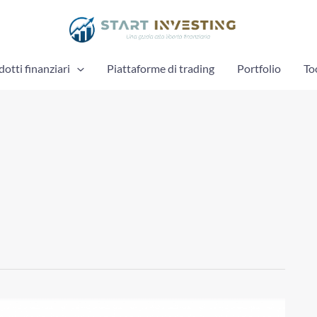
otti finanziari
Piattaforme di trading
Portfolio
To