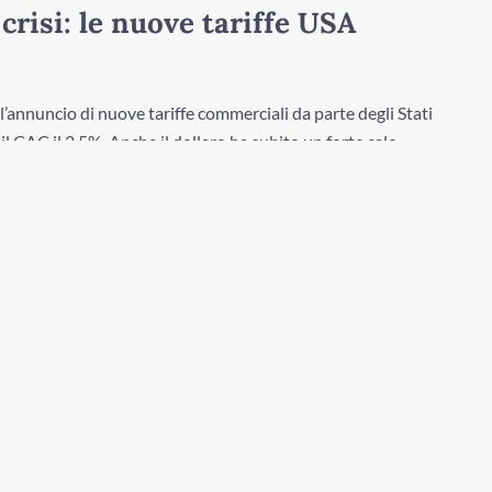
crisi: le nuove tariffe USA
l’annuncio di nuove tariffe commerciali da parte degli Stati
 il CAC il 2,5%. Anche il dollaro ha subito un forte calo,
gli ai tassi di interesse. Il settore tecnologico e le
i più sulle implicazioni per gli investitori e le strategie da