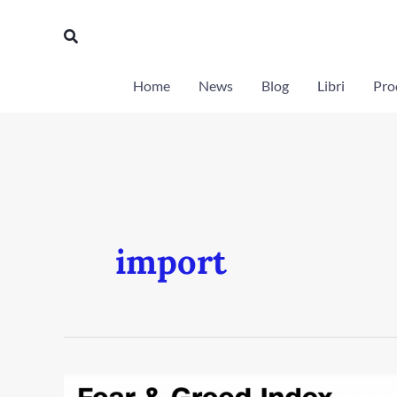
Vai
Cerca
al
contenuto
Home
News
Blog
Libri
Prod
import
Panico