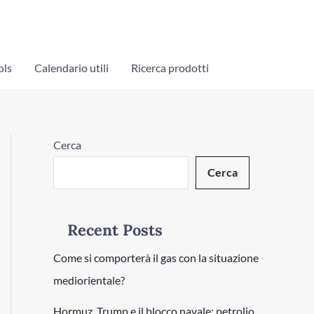
ols
Calendario utili
Ricerca prodotti
Cerca
Cerca
Recent Posts
Come si comporterà il gas con la situazione
mediorientale?
Hormuz, Trump e il blocco navale: petrolio