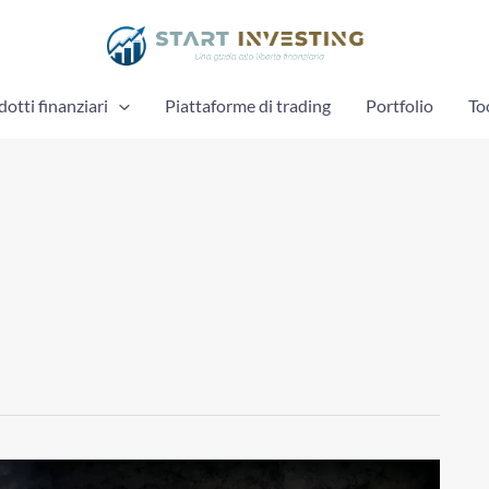
otti finanziari
Piattaforme di trading
Portfolio
To