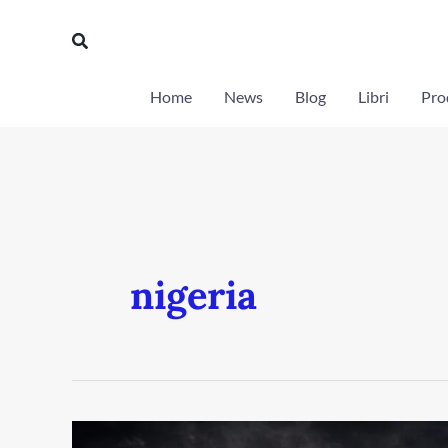
Vai
Cerca
al
contenuto
Home
News
Blog
Libri
Prod
nigeria
Catene