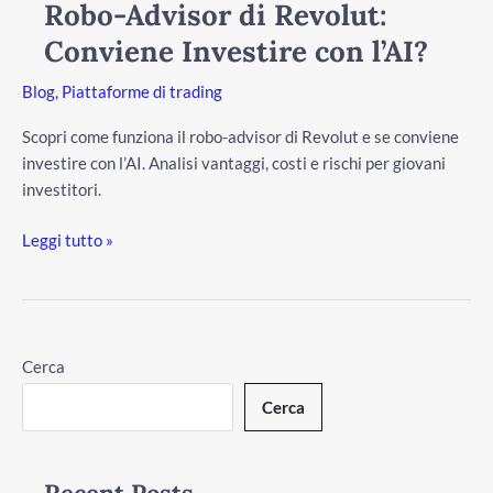
Robo-Advisor di Revolut:
Revolut:
Conviene Investire con l’AI?
Conviene
Investire
Blog
,
Piattaforme di trading
con
l’AI?
Scopri come funziona il robo-advisor di Revolut e se conviene
investire con l’AI. Analisi vantaggi, costi e rischi per giovani
investitori.
Leggi tutto »
/disattiva
Cerca
Cerca