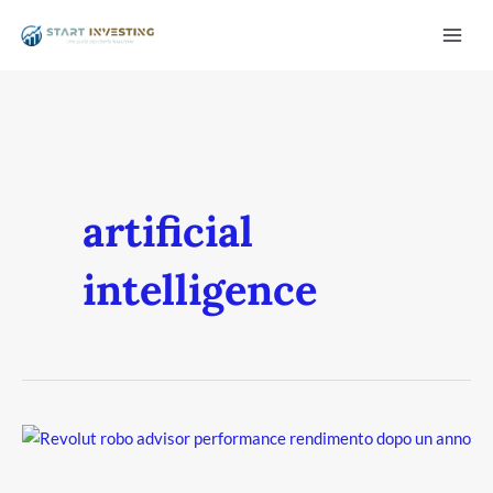
Vai
Mai
al
Men
contenuto
artificial
intelligence
/disattiva
Robo-
Advisor
di