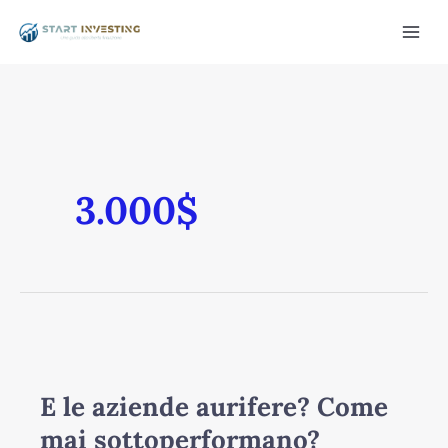
Vai
Mai
al
Men
contenuto
3.000$
/disattiva
E
le
aziende
E le aziende aurifere? Come
aurifere?
mai sottoperformano?
Come