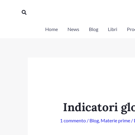
Vai
Cerca
al
contenuto
Home
News
Blog
Libri
Prod
Indicatori gl
1 commento
/
Blog
,
Materie prime
/ 