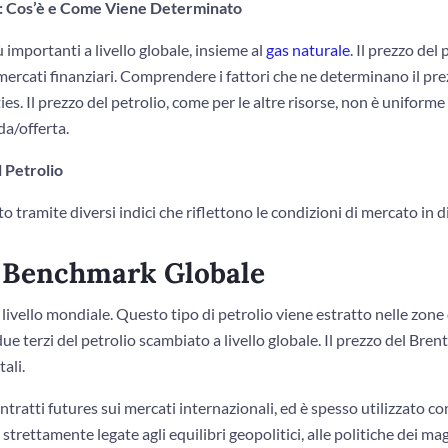
o: Cos’è e Come Viene Determinato
 importanti a livello globale, insieme al
gas naturale
. Il prezzo del
i mercati finanziari. Comprendere i fattori che ne determinano il pr
. Il prezzo del petrolio, come per le altre risorse, non è uniforme 
a/offerta.
l Petrolio
 tramite diversi indici che riflettono le condizioni di mercato in div
Il Benchmark Globale
livello mondiale. Questo tipo di petrolio viene estratto nelle zone
ue terzi del petrolio scambiato a livello globale. Il prezzo del Bren
ali.
ntratti futures sui mercati internazionali, ed è spesso utilizzato c
 strettamente legate agli equilibri geopolitici, alle politiche dei ma