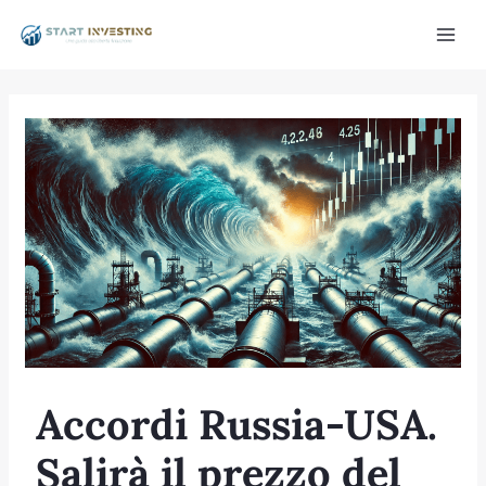
Vai
Mai
al
Men
contenuto
/disattiva
Accordi Russia-USA.
Salirà il prezzo del