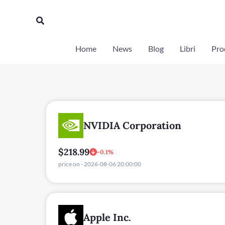
Vai
Cerca
al
contenuto
Home
News
Blog
Libri
Prod