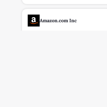
#image_title Maggiori esportatori e
Le oscillazioni del prezzo del gas na
calda o per un’improvvisa ripresa ind
importante esportatore di GNL, fosse
globale sia complesso e intrecciato.
Chi sono i mag
I maggiori consumatori di gas natura
energetiche domestiche e a basso cost
grande consumatrice ma povera di riso
recenti cambiamenti, sarà interessante
Di seguito il grafico con i maggiori 
#image_title Rappresentazione grafic