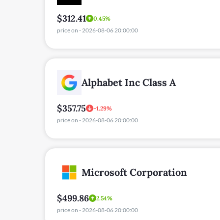
Maggiori atto
2 commenti
/
Blog
,
Materie prime
/ 
Per capire le oscillazioni del mercat
protagonisti. Chi lo produce? Chi lo
legate a questa importante commodi
Produttori e c
Il prezzo del gas naturale è determin
(escludendo la produzione per consum
USA e Australia. Sul fronte dell’impo