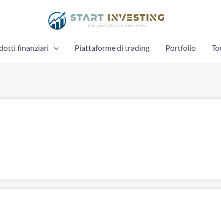
otti finanziari
Piattaforme di trading
Portfolio
To