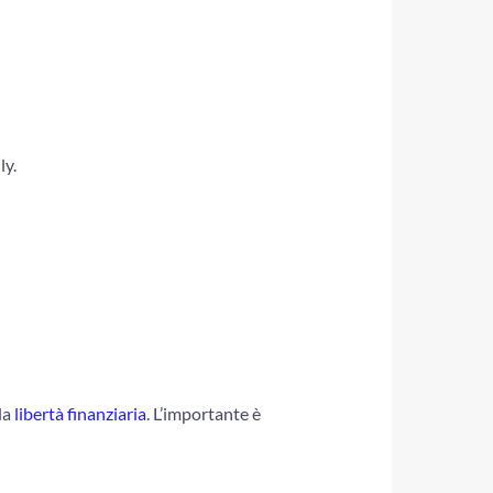
ly.
la
libertà finanziaria
. L’importante è