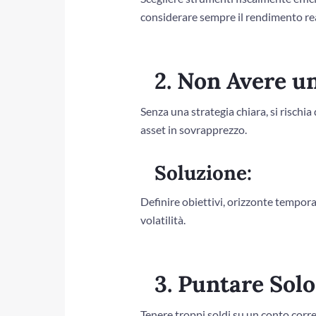
considerare sempre il rendimento rea
2. Non Avere u
Senza una strategia chiara, si rischi
asset in sovrapprezzo.
Soluzione:
Definire obiettivi, orizzonte tempora
volatilità.
3. Puntare Sol
Tenere troppi soldi su un conto corre