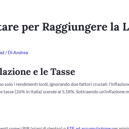
tare per Raggiungere la L
ad
/ Di
Andrea
flazione e le Tasse
no solo i rendimenti lordi, ignorando due fattori cruciali: l’inflazio
le tasse (26% in Italia) scende al 5,18%. Sottraendo un’inflazione m
enti come i PIR (piani di rientro) o
ETF ad accumulazione
per minim