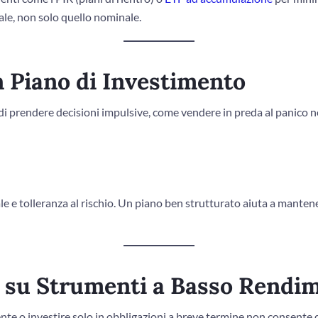
le, non solo quello nominale.
n Piano di Investimento
a di prendere decisioni impulsive, come vendere in preda al panico
le e tolleranza al rischio. Un piano ben strutturato aiuta a manten
o su Strumenti a Basso Rendi
nte o investire solo in obbligazioni a breve termine non consente di