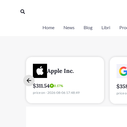
Vai
Cerca
al
contenuto
Home
News
Blog
Libri
Prod
Apple Inc.
$311.54
$35
0.17%
price on - 2026-08-06 17:48:49
price 