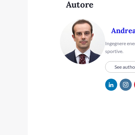
Autore
Andre
Ingegnere ener
sportive.
See autho