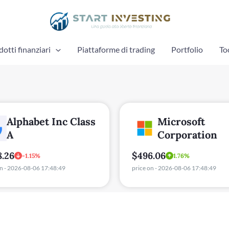
otti finanziari
Piattaforme di trading
Portfolio
To
Alphabet Inc Class
Microsoft
A
Corporation
8.26
$496.06
-1.15%
1.76%
on - 2026-08-06 17:48:49
price on - 2026-08-06 17:48:49