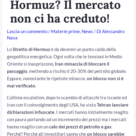
Hormuz? Il mercato
non ci ha creduto!
Lascia un commento
/
Materie prime
,
News
/ Di
Alessandro
Nava
Lo
Stretto di Hormuz
è da decenni un punto caldo della
geopolitica energetica. Ogni volta che le tensioni in Medio
Oriente si inaspriscono,
Iran minaccia di bloccare il
passaggio
, mettendo a rischio il 20-30% del petrolio globale.
/disattiva
Eppure, nonostante le ripetute minacce,
un blocco non si è
mai verificato
.
L’ultima escalation, dopo lo scambio di attacchi tra Israele ed
Iran con il coinvolgimento degli USA, ha visto
Tehran lanciare
dichiarazioni infuocate
. I mercati hanno inizialmente reagito
con paura portando ad un incremento dei prezzi ma i mercati
hanno reagito con un
calo dei prezzi di petrolio e gas
.
Perché? Perché gli investitori sanno che
un blocco sarebbe