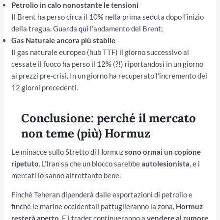
Petrolio in calo nonostante le tensioni
Il Brent ha perso circa il 10% nella prima seduta dopo l’inizio
della tregua. Guarda
quì
l’andamento del Brent;
Gas Naturale ancora più stabile
Il gas naturale europeo (hub TTF) il giorno successivo al
cessate il fuoco ha perso il 12% (?!) riportandosi in un giorno
ai prezzi pre-crisi. In un giorno ha recuperato l’incremento dei
12 giorni precedenti.
Conclusione: perché il mercato
non teme (più) Hormuz
Le minacce sullo Stretto di Hormuz
sono ormai un copione
ripetuto
. L’Iran sa che un blocco sarebbe
autolesionista
, e i
mercati lo sanno altrettanto bene.
Finché Teheran dipenderà dalle esportazioni di petrolio e
finché le marine occidentali pattuglieranno la zona,
Hormuz
resterà aperto
. E i trader continueranno a
vendere al rumore