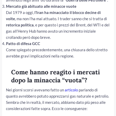
avvenuto negli anni ’80 durante la
“Guerra delle Petroliere”
.
Mercato già abituato alle minacce vuote
Dal 1979 a oggi,
l’Iran ha minacciato il blocco decine di
volte
, ma non l’ha mai attuato. I trader sanno che si tratta di
retorica politica
, e per questo i prezzi del Brent, del WTI e del
gas all’Henry Hub hanno avuto un incremento iniziale
crollando però dopo breve.
Patto di difesa GCC
Come spiegato precedentemente, una chiusura dello stretto
avrebbe gravi implicazioni nella regione.
Come hanno reagito i mercati
dopo la minaccia “vuota”?
Nei giorni scorsi avevamo fatto un
articolo
parlando di
quanto avrebbero potuto apprezzarsi gas naturale e petrolio.
Sembra che in realtà, il mercato, abbiamo dato più peso alle
considerazioni fatte sopra. Ecco le conseguenze: