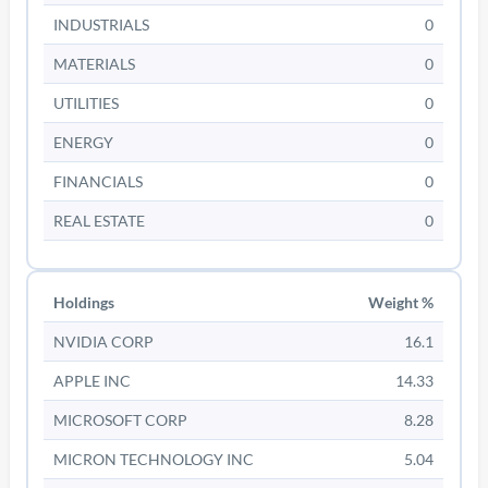
INDUSTRIALS
0
MATERIALS
0
UTILITIES
0
ENERGY
0
FINANCIALS
0
REAL ESTATE
0
Holdings
Weight %
/disattiva
NVIDIA CORP
16.1
APPLE INC
14.33
MICROSOFT CORP
8.28
MICRON TECHNOLOGY INC
5.04