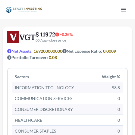
Vai
Mai
al
contenuto
Men
$ 119.72
-0.36%
VGT
05 Aug - close price
Net Assets:
169200000000
Net Expense Ratio:
0.0009
Portfolio Turnover:
0.08
Sectors
Weight %
/disattiva
INFORMATION TECHNOLOGY
98.8
COMMUNICATION SERVICES
0
CONSUMER DISCRETIONARY
0
HEALTHCARE
0
CONSUMER STAPLES
0