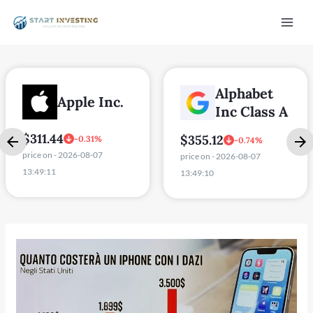
Vai
Mai
al
Men
contenuto
Alphabet
Apple Inc.
Inc Class A
$311.44
$355.12
-0.31%
-0.74%
price on - 2026-08-07
price on - 2026-08-07
13:49:11
13:49:10
/disattiva