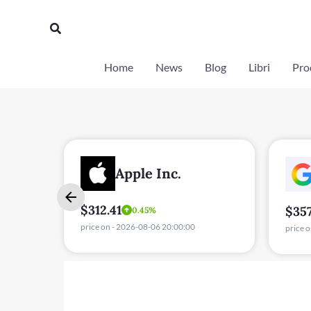
Vai
Cerca
al
contenuto
Home
News
Blog
Libri
Prod
Alphabet Inc Class
A
$357.75
$49
-1.29%
price on - 2026-08-06 20:00:00
price 