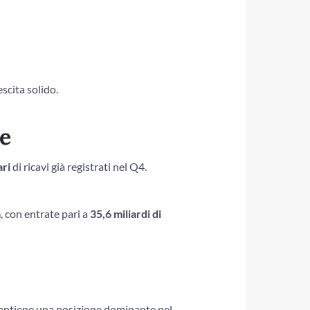
scita solido.
le
ari
di ricavi già registrati nel Q4.
a
, con entrate pari a
35,6 miliardi di
antiene una posizione dominante nel