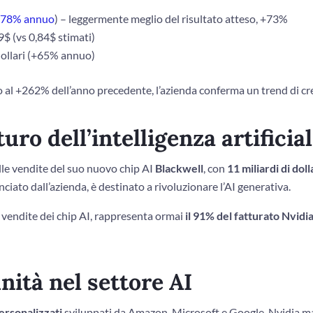
78% annuo
) – leggermente meglio del risultato atteso, +73%
$ (vs 0,84$ stimati)
dollari (+65% annuo)
 al +262% dell’anno precedente, l’azienda conferma un trend di cre
turo dell’intelligenza artificia
le vendite del suo nuovo chip AI
Blackwell
, con
11 miliardi di doll
ciato dall’azienda, è destinato a rivoluzionare l’AI generativa.
e vendite dei chip AI, rappresenta ormai
il 91% del fatturato Nvidi
nità nel settore AI
ersonalizzati
sviluppati da Amazon, Microsoft e Google, Nvidia m