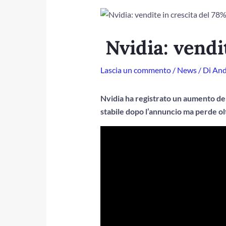
Nvidia: vendi
Lascia un commento
/
News
/ Di
And
Nvidia ha registrato un aumento del 
stabile dopo l’annuncio ma perde olt