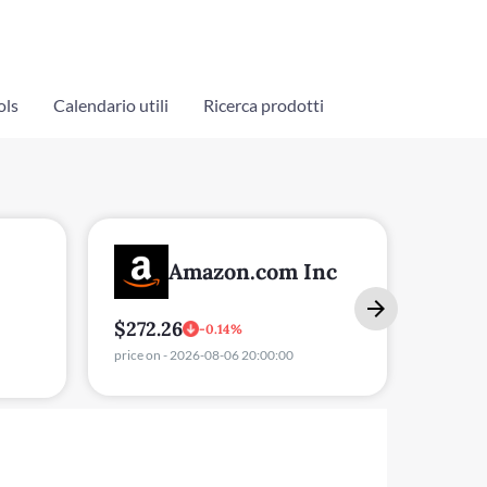
ols
Calendario utili
Ricerca prodotti
Meta Platforms
nc
Inc.
$319.
$589.9
0.19%
price on
price on - 2026-08-06 20:00:00