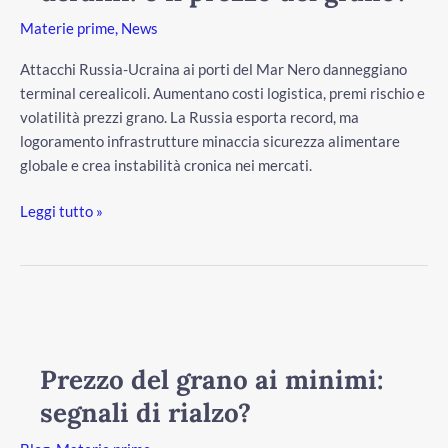
e
Materie prime
,
News
il
prezzo
Attacchi Russia-Ucraina ai porti del Mar Nero danneggiano
del
terminal cerealicoli. Aumentano costi logistica, premi rischio e
grano?
volatilità prezzi grano. La Russia esporta record, ma
logoramento infrastrutture minaccia sicurezza alimentare
globale e crea instabilità cronica nei mercati.
Leggi tutto »
/disattiva
Prezzo
del
grano
Prezzo del grano ai minimi:
ai
segnali di rialzo?
minimi:
segnali