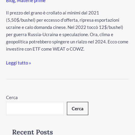
Blog
,
Materie prime
di
rialzo?
Il prezzo del grano è crollato ai minimi dal 2021
(5,50$/bushel) per eccesso d′offerta, ripresa esportazioni
ucraine e calo domanda cinese. Nel 2022 toccò 12$/bushel)
per guerra Russia-Ucraina e speculazione. Ora, clima e
geopolitica potrebbero spingere un rialzo nel 2024. Ecco come
investire con ETF come WEAT o COWZ.
Leggi tutto »
Cerca
Cerca
Recent Posts