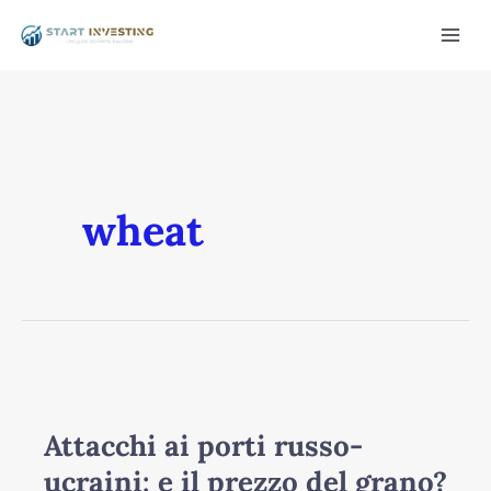
Vai
Mai
al
Men
contenuto
wheat
/disattiva
Attacchi
ai
porti
Attacchi ai porti russo-
russo-
ucraini: e il prezzo del grano?
ucraini: