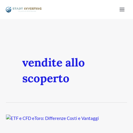
Vai
Mai
al
Men
contenuto
vendite allo
scoperto
/disattiva
ETF
e
CFD