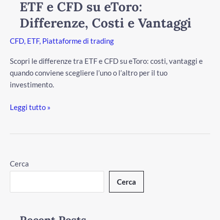
ETF e CFD su eToro:
su
Differenze, Costi e Vantaggi
eToro:
Differenze,
CFD
,
ETF
,
Piattaforme di trading
Costi
e
Scopri le differenze tra ETF e CFD su eToro: costi, vantaggi e
Vantaggi
quando conviene scegliere l’uno o l’altro per il tuo
investimento.
Leggi tutto »
/disattiva
Cerca
Cerca