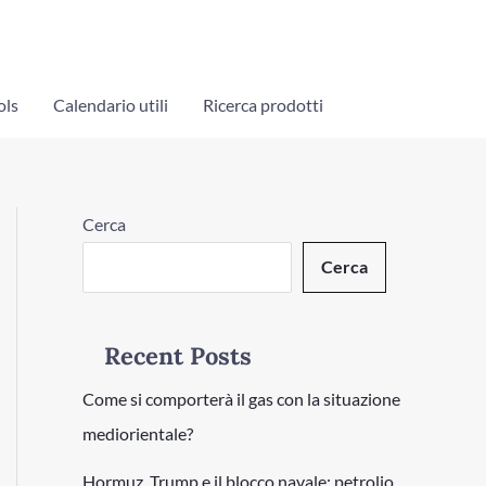
ols
Calendario utili
Ricerca prodotti
Cerca
Cerca
Recent Posts
Come si comporterà il gas con la situazione
mediorientale?
Hormuz, Trump e il blocco navale: petrolio