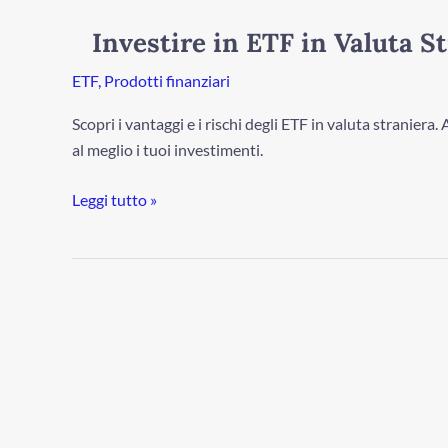
in
ETF
Investire in ETF in Valuta S
in
Valuta
ETF
,
Prodotti finanziari
Straniera
Scopri i vantaggi e i rischi degli ETF in valuta straniera
al meglio i tuoi investimenti.
Leggi tutto »