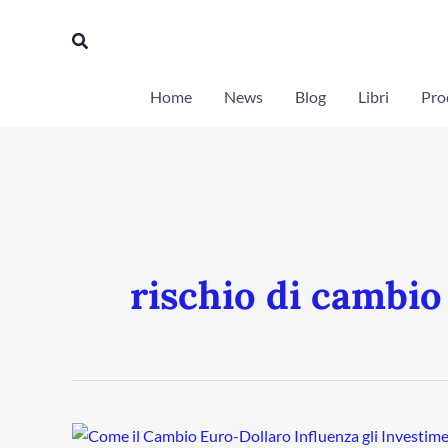
Vai
Cerca
al
contenuto
Home
News
Blog
Libri
Prod
rischio di cambio
Come