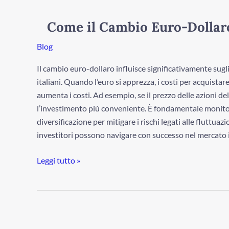
il
Cambio
Come il Cambio Euro-Dollaro
Euro-
Dollaro
Blog
Influenza
Il cambio euro-dollaro influisce significativamente sugli 
gli
italiani. Quando l’euro si apprezza, i costi per acquist
Investimenti
aumenta i costi. Ad esempio, se il prezzo delle azioni de
l’investimento più conveniente. È fondamentale monitor
diversificazione per mitigare i rischi legati alle fluttua
investitori possono navigare con successo nel mercato 
Leggi tutto »
Investire