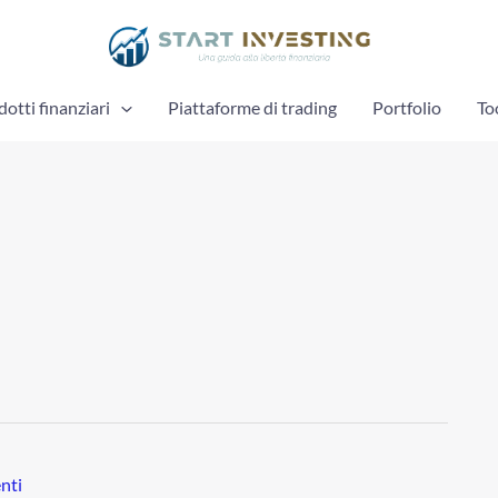
otti finanziari
Piattaforme di trading
Portfolio
To