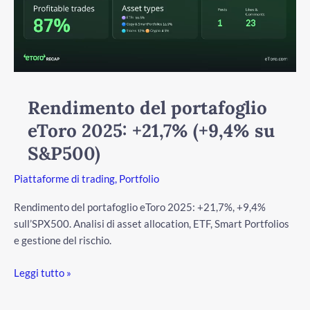
+21,7%
(+9,4%
su
S&P500)
Rendimento del portafoglio
eToro 2025: +21,7% (+9,4% su
S&P500)
/disattiva
Piattaforme di trading
,
Portfolio
Rendimento del portafoglio eToro 2025: +21,7%, +9,4%
sull’SPX500. Analisi di asset allocation, ETF, Smart Portfolios
e gestione del rischio.
Leggi tutto »