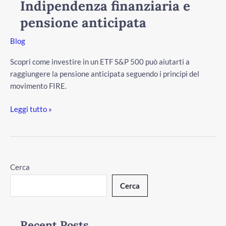
Indipendenza finanziaria e
pensione
pensione anticipata
anticipata
Blog
Scopri come investire in un ETF S&P 500 può aiutarti a
raggiungere la pensione anticipata seguendo i principi del
movimento FIRE.
Leggi tutto »
/disattiva
Cerca
Cerca
Recent Posts