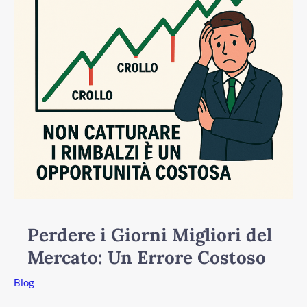
Mercato:
Un
Errore
Costoso
/disattiva
Perdere i Giorni Migliori del
Mercato: Un Errore Costoso
Blog