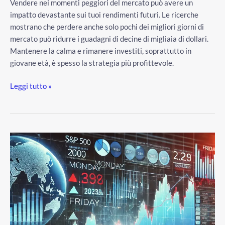
Vendere nei momenti peggiori del mercato può avere un
impatto devastante sui tuoi rendimenti futuri. Le ricerche
mostrano che perdere anche solo pochi dei migliori giorni di
mercato può ridurre i guadagni di decine di migliaia di dollari.
Mantenere la calma e rimanere investiti, soprattutto in
giovane età, è spesso la strategia più profittevole.
Leggi tutto »
Qual
è
il
giorno
migliore
per
comprare
azioni?