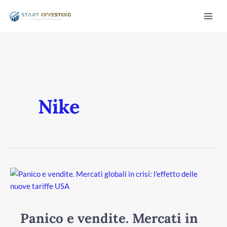
Vai
Mai
al
Men
contenuto
Nike
/disattiva
Panico
e
vendite.
Mercati
Panico e vendite. Mercati in
in