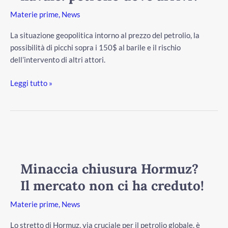
navale:
Materie prime
,
News
petrolio
dove
La situazione geopolitica intorno al prezzo del petrolio, la
arrivi?
possibilità di picchi sopra i 150$ al barile e il rischio
dell’intervento di altri attori.
Leggi tutto »
/disattiva
Minaccia
chiusura
Hormuz?
Minaccia chiusura Hormuz?
Il
Il mercato non ci ha creduto!
mercato
non
Materie prime
,
News
ci
ha
Lo stretto di Hormuz, via cruciale per il petrolio globale, è