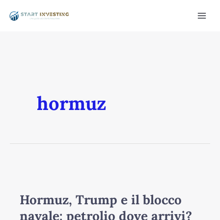
Vai
Mai
al
Men
contenuto
hormuz
/disattiva
Hormuz,
Trump
e
Hormuz, Trump e il blocco
il
navale: petrolio dove arrivi?
blocco