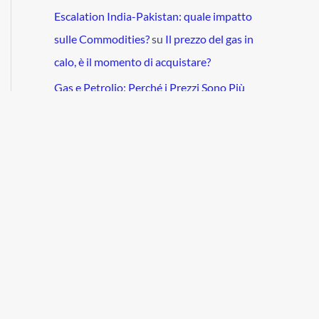
Escalation India-Pakistan: quale impatto
sulle Commodities?
su
Il prezzo del gas in
calo, è il momento di acquistare?
Gas e Petrolio: Perché i Prezzi Sono Più
Bassi del Previsto?
su
Il gas russo tornerà in
Italia?
Escalation India-Pakistan: quale impatto
sulle Commodities?
su
Il prezzo del petrolio
risale? OPEC+, Dazi e Cina. Pronti!
Prezzo del grano ai minimi: segnali di rialzo?
- Start investing
su
Quali sono i migliori ETF
per il grano?