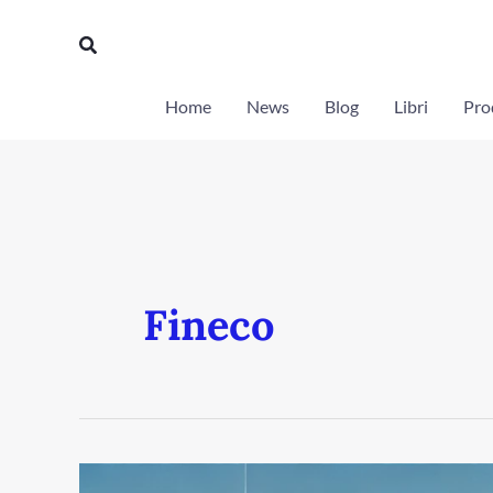
Vai
Cerca
al
contenuto
Home
News
Blog
Libri
Prod
Fineco
I