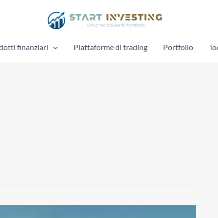
otti finanziari
Piattaforme di trading
Portfolio
To