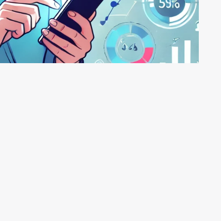
 investitori
ite di azioni e come vengono tassati i profitti in Italia.