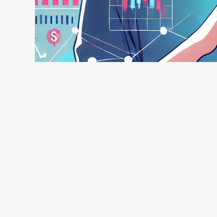
I migliori broker per giovani
Blog
,
Must Read
,
Piattaforme di trading
Scopri cosa sono i broker, come funzionano le compravend