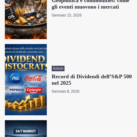
Geopolitica e commodities: come
gli eventi muovono i mercati
Gennaio 15, 2026
Azioni
Record di Dividendi dell’S&P 500
disattiva
nel 2025
Gennaio 8, 2026